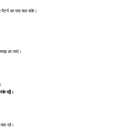
ाले पैटर्न का पता चल सके।
दी समझ आ जाएं।
।
रके पढ़ें।
याद रहे।