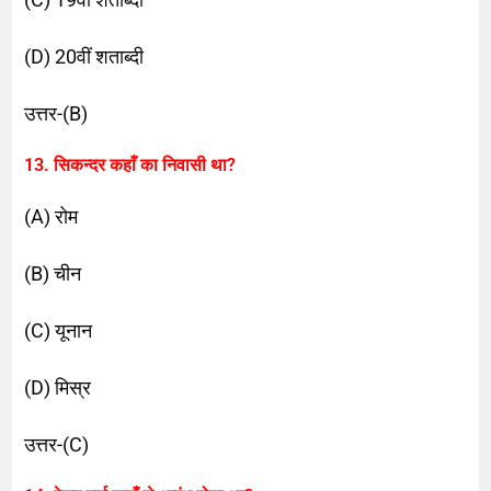
(D) 20वीं शताब्दी
उत्तर-(B)
13. सिकन्दर कहाँ का निवासी था?
(A) रोम
(B) चीन
(C) यूनान
(D) मिस्र
उत्तर-(C)