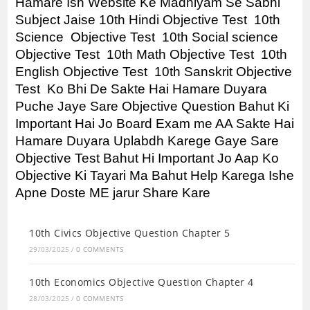
Hamare Ish Website Ke Madhiyam Se Sabhi 
Subject Jaise 10th Hindi Objective Test  10th 
Science  Objective Test  10th Social science 
Objective Test  10th Math Objective Test  10th 
English Objective Test  10th Sanskrit Objective 
Test  Ko Bhi De Sakte Hai Hamare Duyara 
Puche Jaye Sare Objective Question Bahut Ki 
Important Hai Jo Board Exam me AA Sakte Hai 
Hamare Duyara Uplabdh Karege Gaye Sare 
Objective Test Bahut Hi Important Jo Aap Ko 
Objective Ki Tayari Ma Bahut Help Karega Ishe 
Apne Doste ME jarur Share Kare 
10th Civics Objective Question Chapter 5
29/03/2025
/
0 COMMENTS
10th Economics Objective Question Chapter 4
28/03/2025
/
0 COMMENTS