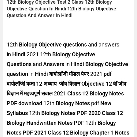
12th
Biology Objective Test
2 Class 12th
Biology
Objective Question
In Hindi 12th
Biology Objective
Question
And Answer
In Hindi
12th
Biology Objective
questions and answers
in
Hindi
2021 12th
Biology Objective
Questions
and
Answers
in
Hindi
Biology Objective
question
in
Hindi
बायोलॉजी मॉडल पेपर
2021
pdf
बायोलॉजी कक्षा 12 अध्याय
जीव विज्ञान Objective
12 वीं जीव
विज्ञान में महत्वपूर्ण सवाल
2021
Class 12 Biology Notes
PDF download
12th
Biology Notes
pdf
New
Syllabus
12th
Biology Notes PDF 2020
Class 12
Biology Handwritten Notes PDF
12th
Biology
Notes PDF 2021
Class 12 Biology Chapter 1 Notes