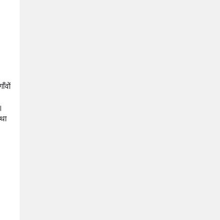
वों 
। 
था 