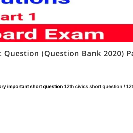
t Question (Question Bank 2020) P
ory important short question 
12th civics short question
 ! 
12t