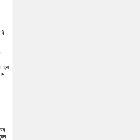
ें 
-
। इस 
ाम 
्व 
क्त 