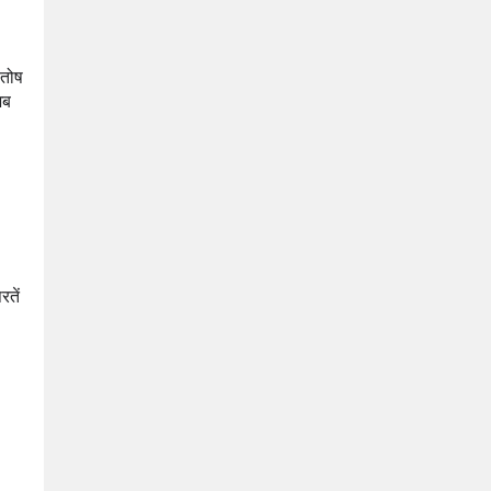
तोष 
ब 
तें 