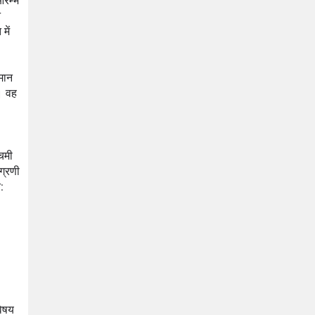
रम्भ 
 
ें 
मान 
। वह 
िमी 
्रणी 
 
िषय 