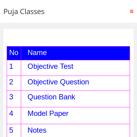
Puja Classes
No
  Name
1
  Objective Test
2
  Objective Question
3
  Question Bank
4
  Model Paper 
5
  Notes