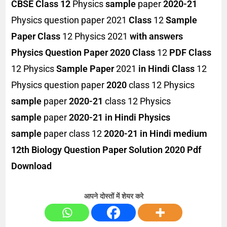
CBSE Class 12
Physics
sample
paper
2020-21
Physics question paper 2021
Class
12
Sample
Paper Class
12 Physics 2021
with answers
Physics Question Paper 2020 Class
12
PDF
Class
12 Physics
Sample Paper
2021
in Hindi
Class
12
Physics question paper
2020
class 12 Physics
sample
paper
2020-21
class 12 Physics
sample
paper
2020-21
in Hindi
Physics
sample
paper class 12
2020-21 in Hindi medium
12th Biology Question Paper Solution 2020 Pdf
Download
आपने दोस्तों में शेयर करे