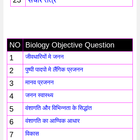
NO
Biology Objective Question
1
जीवधारियों मे जनन 
2
पुष्पी पादपो मे लैंगिक प्रजनन
3
मानव प्रजनन
4
जनन स्वास्थ्य
5
वंशागति और विभिन्नता के सिद्धांत
6
वंशागति का आण्विक आधार
7
विकास