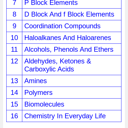
7
P Block Elements
8
D Block And f Block Elements
9
Coordination Compounds
10
Haloalkanes And Haloarenes
11
Alcohols, Phenols And Ethers
12
Aldehydes, Ketones & 
Carboxylic Acids
13
Amines
14
Polymers
15
Biomolecules
16
Chemistry In Everyday Life