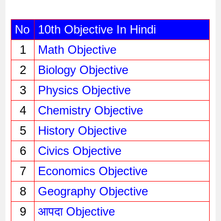
No
10th Objective In Hindi
1
Math Objective
2
Biology Objective
3
Physics Objective 
4
Chemistry Objective
5
History Objective
6
Civics Objective
7
Economics Objective
8
Geography Objective
9
आपदा Objective