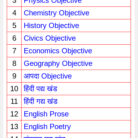
3
Physics Objective 
4
Chemistry Objective
5
History Objective
6
Civics Objective
7
Economics Objective
8
Geography Objective
9
आपदा Objective
10
हिंदी पद्य खंड
11
हिंदी गद्य खंड
12
English Prose
13
English Poetry