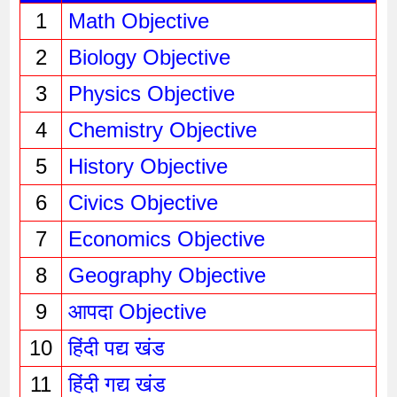
1
Math Objective
2
Biology Objective
3
Physics Objective 
4
Chemistry Objective
5
History Objective
6
Civics Objective
7
Economics Objective
8
Geography Objective
9
आपदा Objective
10
हिंदी पद्य खंड
11
हिंदी गद्य खंड