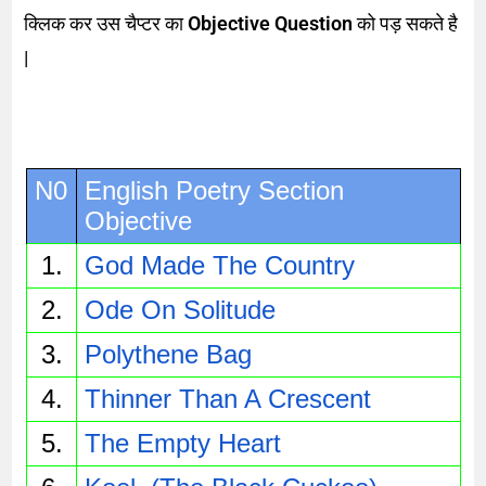
क्लिक कर उस चैप्टर का
Objective Question
को पड़ सकते है
|
N0
English Poetry Section 
Objective
1.
God Made The Country
2.
Ode On Solitude
3.
Polythene Bag
4.
Thinner Than A Crescent
5.
The Empty Heart