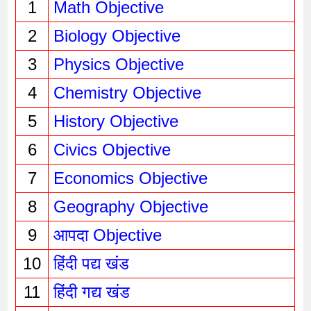
1
Math Objective
2
Biology Objective
3
Physics Objective 
4
Chemistry Objective
5
History Objective
6
Civics Objective
7
Economics Objective
8
Geography Objective
9
आपदा Objective
10
हिंदी पद्य खंड
11
हिंदी गद्य खंड