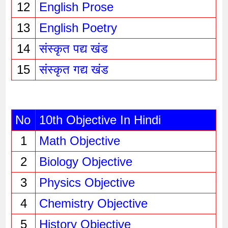
12
English Prose
13
English Poetry
14
संस्कृत पद्य खंड
15
संस्कृत गद्य खंड
No
10th Objective In Hindi
1
Math Objective
2
Biology Objective
3
Physics Objective 
4
Chemistry Objective
5
History Objective