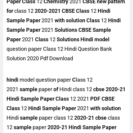
Paper Class
12
Chemistry
2021
CBSE new pattern
for
class 12
2020-2021
CBSE Class
12
Hindi
Sample Paper
2021
with solution
Class
12
Hindi
Sample Paper
2021
Solutions
CBSE Sample
Paper
2021
Class
12
Solutions
Hindi model
question paper Class 12 Hindi Question Bank
Solution 2020 Pdf Download
hindi
model question paper
C
lass
12
2021
sample
paper
of
Hindi class 12
cbse 2020-21
Hindi Sample Paper Class
12 2021
PDF
CBSE
Class
12
Hindi Sample Paper
2021
with solution
Hindi
sample
paper class 12
2020-21
cbse
class
12
sample
paper
2020-21
Hindi Sample Paper