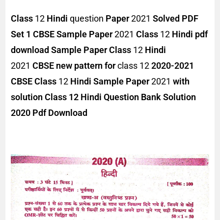
Class
12
Hindi
question
Paper
2021
Solved PDF
Set 1
CBSE Sample Paper
2021
Class
12
Hindi pdf
download
Sample Paper Class
12
Hindi
2021
CBSE new pattern for
class 12
2020-2021
CBSE Class
12
Hindi Sample Paper
2021
with
solution Class 12 Hindi Question Bank Solution
2020 Pdf Download