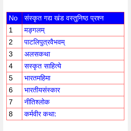
No
संस्कृत गद्य खंड वस्तुनिष्ठ प्रश्न 
1 
मङ्गलम्
2 
पाटलिपुत्रवैभवम्
3 
अलसकथा
4 
सस्कृत साहित्ये
5 
भारतमहिमा
6 
भारतीयसंस्कार
7 
नीतिश्लोक
8 
कर्मवीर कथा: